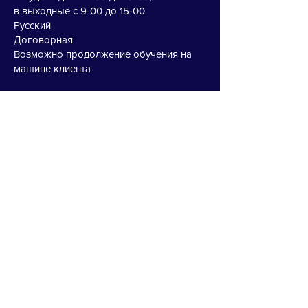
в выходные с 9-00 до 15-00
Русский
Договорная
Возможно продолжение обучения на
машине клиента
+7(701)-7236006
<<< ОТЗЫВЫ >>>
Пусто
Вы можете отправить отзыв, либо
видеоотзыв об этом инструкторе на
WhatsApp:
8(707) - 222 07 05