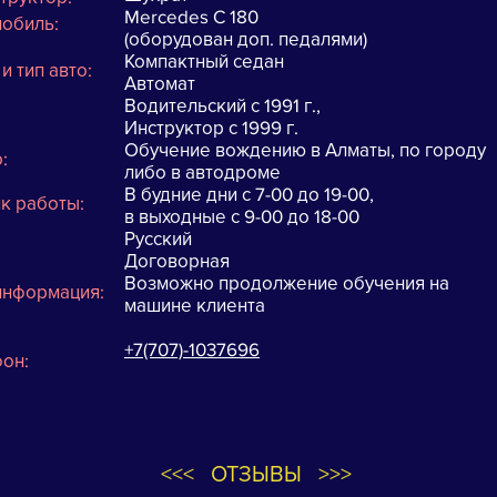
Mercedes C 180
мобиль:
(оборудован доп. педалями)
Компактный седан
и тип авто:
Автомат
ПП:
Водительский с 1991 г.,
аж:
Инструктор с 1999 г.
Обучение вождению в Алматы, по городу
сто:
либо в автодроме
В будние дни с 7-00 до 19-00,
к работы:
в выходные с 9-00 до 18-00
Русский
ык:
Договорная
а:
Возможно продолжение обучения на
информация:
машине клиента
+7(707)-1037696
фон:
<<< ОТЗЫВЫ >>>