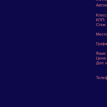
Авто
Класс 
К
Ст
Ме
Графи
Яз
Цен
Доп. 
Теле