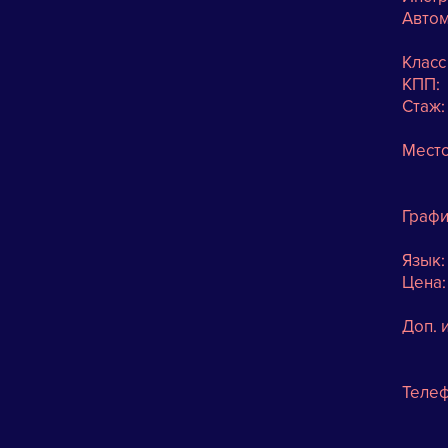
Авто
Класс 
К
Ст
Ме
Графи
Яз
Цен
Доп. 
Телеф