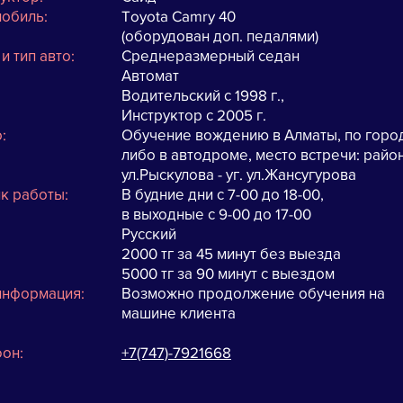
мобиль:
Toyota Camry 40
(оборудован доп. педалями)
и тип авто:
Среднеразмерный седан
ПП:
Автомат
аж:
Водительский с 1998 г.,
Инструктор с 2005 г.
сто:
Обучение вождению в Алматы, по горо
либо в автодроме, место встречи: райо
ул.Рыскулова - уг. ул.Жансугурова
к работы:
В будние дни с 7-00 до 18-00,
в выходные с 9-00 до 17-00
ык:
Русский
а:
2000 тг за 45 минут без выезда
5000 тг за 90 минут с выездом
информация:
Возможно продолжение обучения на
машине клиента
он:
+7(747)-7921668