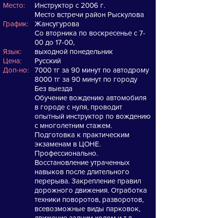
Место:
Инструктор с 2006 г.
Место встречи район Рыскулова
График:
Жансугурова
Со вторника по воскресенье с 7-
00 до 17-00,
Язык:
выходной понедельник
Цена:
Русский
Доп-но:
7000 тг за 90 минут по автодрому
8000 тг за 90 минут по городу
Без выезда
Обучение вождению автомобиля
в городе с нуля, проводит
опытный инструктор по вождению
с многолетним стажем.
Подготовка к практическим
экзаменам в ЦОНЕ.
Профессионально.
Восстановление утраченных
навыков после длительного
перерыва. Закрепление правил
дорожного движения. Отработка
техники поворотов, разворотов,
всевозможные виды парковок,
движение задним ходом и т.д.