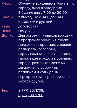
Место:
Обучение вождению в Алматы по
городу, либо в автодроме
В будние дни с 7-00 до 20-00,
График:
в выходные с 9-00 до 18-00
Казахский и русский
Язык:
договорная
Цена:
Некурящий
Доп-но:
Для освоения навыков вождения
в программу обучения входит:
движение в городских условиях,
развороты, повороты,
параллельная парковка и заезд в
гараж задним ходом в условиях
города, разгон-торможения,
движение по дорожным
развязкам и кольцевым
перекресткам, перестроения и
многое другое.
Тел:
8(777)-8071708
,
8(707)-8071708